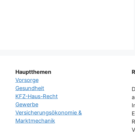
Hauptthemen
R
Vorsorge
Gesundheit
D
KFZ-Haus-Recht
a
Gewerbe
I
Versicherungsökonomie &
E
Marktmechanik
R
V